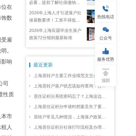
必看，提前了解社保缴纳要
单位在
求
2026年上海人才引进落户社
热线电话
修饰数
保基数要求！工资不得低于
22792元！
2026年上海应届毕业生落户
政策72分细则最新标准
公众号
职受雇
说明。
服务优势
而影响
最近更新
上海居转户主要工作业绩范文怎么写...
顶部
公司
上海居转户落户状态该如何查询？办...
遣性质
居住证积分系统密码忘了？上海这边...
上海居住证积分申请时档案丢失了要...
及本市
居转户常见几种情况，上海落户政策...
承租人
上海居住证积分社保打印流程及办理...