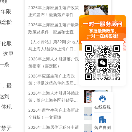
资额
2026年上海应届生落户政策
计年限
正式发布！最新落户条件及
概念阶
流程解析！
2026年上海应届生落户最新
政策及条件！应届硕士直接
落户上海！
【人才驿站】第32期 外地人
转化服
与上海人结婚转上海户口攻
。这里
略来啦！
2026年上海人才引进落户政
一条
策指南（嘉定区）
2026年应届生落户上海政
策：满足这些条件的应届生
算，最
就能落户上海啦！
2026年上海人才引进补贴政
达到
策，落户上海各区补贴要求
，体现
在线客服
详情
2026年留学生落户上海新政
全解析！一文看懂
2026年上海居住证积分申请
严禁弄
落户自测