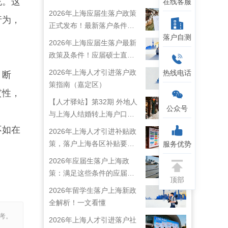
充。这
在线客服
2026年上海应届生落户政策
行为，
正式发布！最新落户条件及
落户自测
流程解析！
2026年上海应届生落户最新
政策及条件！应届硕士直接
落户上海！
2026年上海人才引进落户政
热线电话
。断
策指南（嘉定区）
贯性，
【人才驿站】第32期 外地人
公众号
与上海人结婚转上海户口攻
略来啦！
不如在
2026年上海人才引进补贴政
策，落户上海各区补贴要求
服务优势
详情
2026年应届生落户上海政
策：满足这些条件的应届生
顶部
就能落户上海啦！
2026年留学生落户上海新政
全解析！一文看懂
考。
2026年上海人才引进落户社