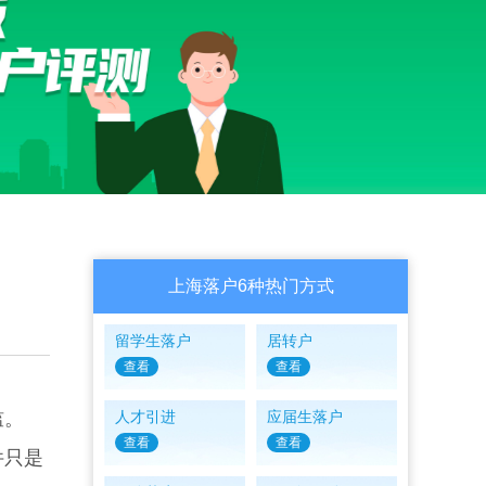
上海落户6种热门方式
留学生落户
居转户
查看
查看
槛。
人才引进
应届生落户
查看
查看
件只是