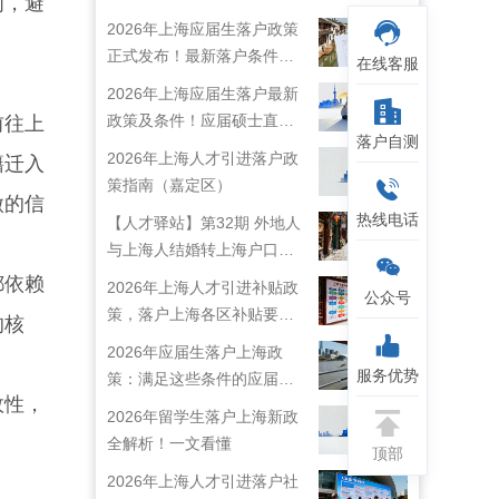
间，避
2026年上海应届生落户政策
正式发布！最新落户条件及
在线客服
流程解析！
2026年上海应届生落户最新
政策及条件！应届硕士直接
前往上
落户自测
落户上海！
2026年上海人才引进落户政
籍迁入
策指南（嘉定区）
微的信
热线电话
【人才驿站】第32期 外地人
与上海人结婚转上海户口攻
略来啦！
都依赖
2026年上海人才引进补贴政
公众号
策，落户上海各区补贴要求
的核
详情
2026年应届生落户上海政
服务优势
策：满足这些条件的应届生
效性，
就能落户上海啦！
2026年留学生落户上海新政
全解析！一文看懂
顶部
2026年上海人才引进落户社