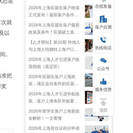
状态需
在线客服
2026年上海应届生落户政策
正式发布！最新落户条件及
首次就
流程解析！
2026年上海应届生落户最新
落户自测
政策及条件！应届硕士直接
及以
落户上海！
【人才驿站】第32期 外地人
热线电话
与上海人结婚转上海户口攻
之间。
略来啦！
2026年上海人才引进落户政
策指南（嘉定区）
公众号
精准把
2026年应届生落户上海政
策：满足这些条件的应届生
时奖
服务优势
就能落户上海啦！
2026年上海人才引进补贴政
策，落户上海各区补贴要求
详情
顶部
2026年留学生落户上海新政
全解析！一文看懂
2026年上海居住证积分申请