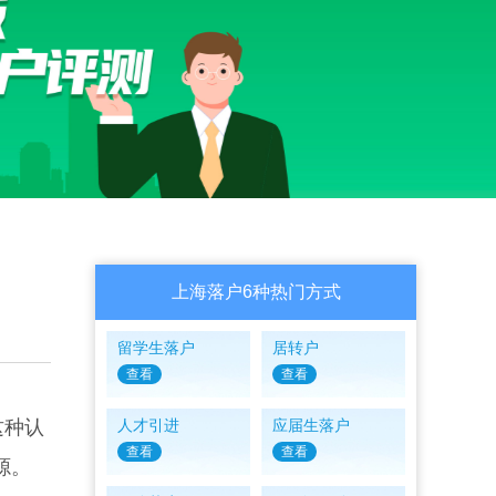
上海落户6种热门方式
留学生落户
居转户
查看
查看
这种认
人才引进
应届生落户
查看
查看
源。