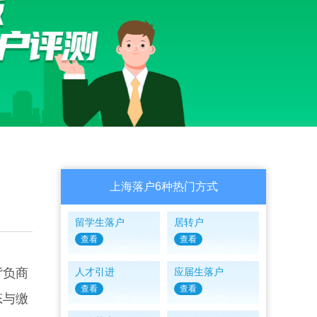
上海落户6种热门方式
留学生落户
居转户
查看
查看
背负商
人才引进
应届生落户
查看
查看
态与缴