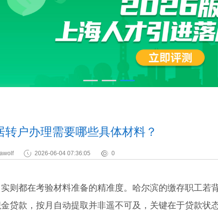
居转户办理需要哪些具体材料？
awolf
2026-06-04 07:36:05
0
则都在考验材料准备的精准度。哈尔滨的缴存职工若
积金贷款，按月自动提取并非遥不可及，关键在于贷款状