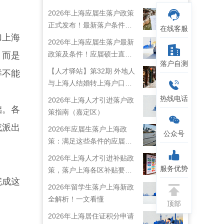
2026年上海应届生落户政策
正式发布！最新落户条件及
在线客服
加上海
流程解析！
2026年上海应届生落户最新
政策及条件！应届硕士直接
，而是
落户自测
落户上海！
【人才驿站】第32期 外地人
样不能
与上海人结婚转上海户口攻
略来啦！
热线电话
2026年上海人才引进落户政
础。各
策指南（嘉定区）
或派出
2026年应届生落户上海政
公众号
策：满足这些条件的应届生
就能落户上海啦！
2026年上海人才引进补贴政
服务优势
策，落户上海各区补贴要求
完成这
详情
2026年留学生落户上海新政
全解析！一文看懂
顶部
2026年上海居住证积分申请