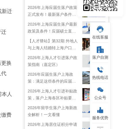
2026年上海应届生落户政策
或新迁
正式发布！最新落户条件及
流程解析！
2026年上海应届生落户最新
政策及条件！应届硕士直接
行迁
在线客服
落户上海！
【人才驿站】第32期 外地人
与上海人结婚转上海户口攻
略来啦！
落户自测
2026年上海人才引进落户政
后更换
策指南（嘉定区）
人代
2026年应届生落户上海政
热线电话
策：满足这些条件的应届生
就能落户上海啦！
2026年上海人才引进补贴政
需本人
公众号
策，落户上海各区补贴要求
详情
2026年留学生落户上海新政
史缴费
全解析！一文看懂
服务优势
2026年上海居住证积分申请