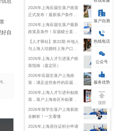
在线客服
何信息
2026年上海应届生落户政策
正式发布！最新落户条件及
落户自测
常
流程解析！
2026年上海应届生落户最新
政策及条件！应届硕士直接
理好自
落户上海！
热线电话
【人才驿站】第32期 外地人
与上海人结婚转上海户口攻
略来啦！
2026年上海人才引进落户政
公众号
策指南（嘉定区）
2026年应届生落户上海政
服务优势
考。
策：满足这些条件的应届生
就能落户上海啦！
2026年上海人才引进补贴政
策，落户上海各区补贴要求
顶部
详情
2026年留学生落户上海新政
全解析！一文看懂
2026年上海居住证积分申请