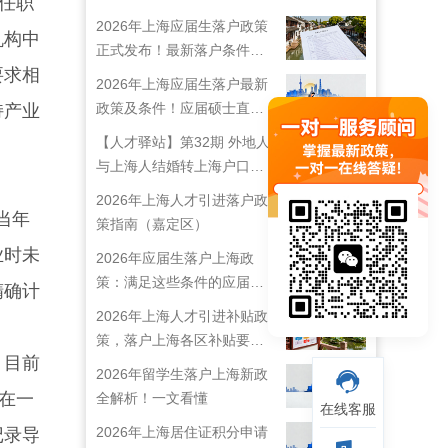
任职
2026年上海应届生落户政策
机构中
正式发布！最新落户条件及
要求相
流程解析！
2026年上海应届生落户最新
政策及条件！应届硕士直接
持产业
落户上海！
【人才驿站】第32期 外地人
与上海人结婚转上海户口攻
略来啦！
2026年上海人才引进落户政
当年
策指南（嘉定区）
业时未
2026年应届生落户上海政
策：满足这些条件的应届生
精确计
就能落户上海啦！
2026年上海人才引进补贴政
策，落户上海各区补贴要求
。目前
详情
2026年留学生落户上海新政
在一
全解析！一文看懂
在线客服
2026年上海居住证积分申请
记录导