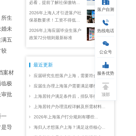
必看，提前了解社保缴纳要
落户自测
求
2026年上海人才引进落户社
，所生
保基数要求！工资不得低于
22792元！
未婚未
2026年上海应届毕业生落户
热线电话
政策72分细则最新标准
住满五
常较
公众号
最近更新
档案材
服务优势
应届研究生想落户上海，需要符合哪...
面临极
应届生办理上海落户需要满足哪些申...
长审批
顶部
上海居转户满足条件后，排队等待的...
上海居转户办理流程详解及所需材料...
否一
2026年上海落户打分规则有哪些...
常是导
海归人才想落户上海？满足这些核心...