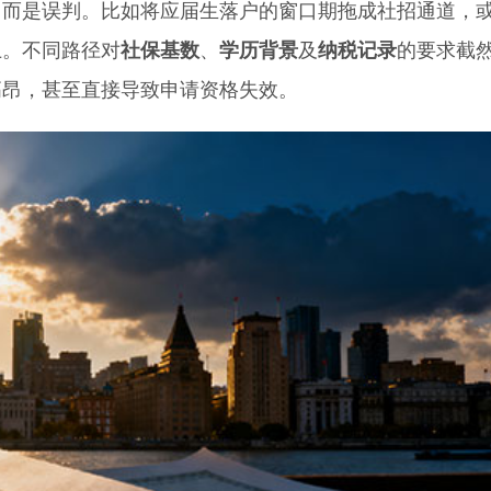
是误判。比如将应届生落户的窗口期拖成社招通道，
上。不同路径对
社保基数
、
学历背景
及
纳税记录
的要求截
高昂，甚至直接导致申请资格失效。