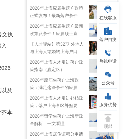
2026年上海应届生落户政策
正式发布！最新落户条件及
在线客服
流程解析！
2026年上海应届生落户最新
政策及条件！应届硕士直接
号文执
落户自测
落户上海！
【人才驿站】第32期 外地人
候入
与上海人结婚转上海户口攻
略来啦！
热线电话
2026年上海人才引进落户政
026
策指南（嘉定区）
2026年应届生落户上海政
公众号
策：满足这些条件的应届生
式以及
就能落户上海啦！
2026年上海人才引进补贴政
服务优势
策，落户上海各区补贴要求
对齐
本
详情
2026年留学生落户上海新政
全解析！一文看懂
顶部
2026年上海居住证积分申请