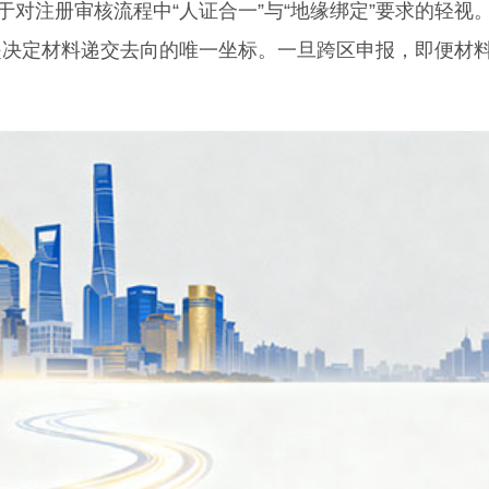
对注册审核流程中“人证合一”与“地缘绑定”要求的轻视
是决定材料递交去向的唯一坐标。一旦跨区申报，即便材