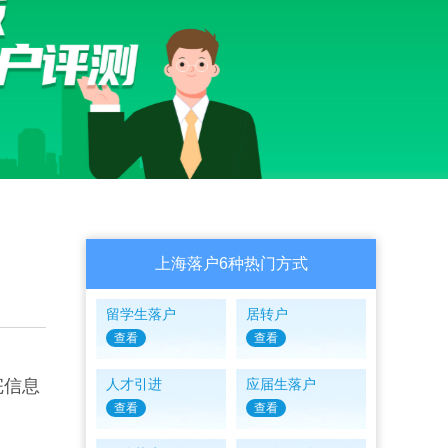
上海落户6种热门方式
留学生落户
居转户
查看
查看
完信息
人才引进
应届生落户
查看
查看