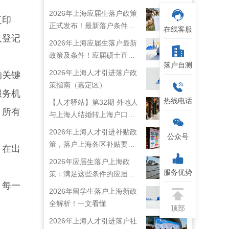
2026年上海应届生落户政策
复印
正式发布！最新落户条件及
在线客服
人登记
流程解析！
2026年上海应届生落户最新
政策及条件！应届硕士直接
落户自测
落户上海！
2026年上海人才引进落户政
的关键
策指南（嘉定区）
服务机
热线电话
【人才驿站】第32期 外地人
。所有
与上海人结婚转上海户口攻
略来啦！
2026年上海人才引进补贴政
公众号
策，落户上海各区补贴要求
。在出
详情
2026年应届生落户上海政
服务优势
策：满足这些条件的应届生
，每一
就能落户上海啦！
2026年留学生落户上海新政
全解析！一文看懂
顶部
2026年上海人才引进落户社