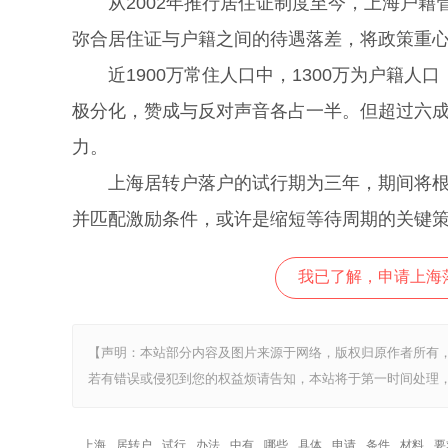
从2002年推行居住证制度至今，上海户籍管
弥合居住证与户籍之间的待遇落差，将政策重
近1900万常住人口中，1300万为户籍人
极分化，赞成与反对声音各占一半。但超过六
力。
上海居转户落户的试行期为三年，期间将根据
并匹配激励条件，或许是缩短等待周期的关键
我已了解，申请上海
【声明：本站部分内容及图片来源于网络，版权归原作者所有
若有错误或侵犯到您的权益烦请告知，本站将于第一时间处理，
上海
居转户
试行
办法
中有
哪些
具体
申请
条件
材料
要