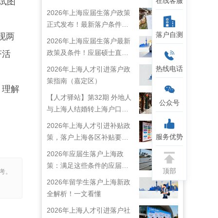
在线客服
试图
2026年上海应届生落户政策
正式发布！最新落户条件及
落户自测
现两
流程解析！
2026年上海应届生落户最新
政策及条件！应届硕士直接
济活
落户上海！
热线电话
2026年上海人才引进落户政
策指南（嘉定区）
，理解
【人才驿站】第32期 外地人
公众号
与上海人结婚转上海户口攻
略来啦！
2026年上海人才引进补贴政
服务优势
策，落户上海各区补贴要求
详情
2026年应届生落户上海政
策：满足这些条件的应届生
顶部
考。
就能落户上海啦！
2026年留学生落户上海新政
全解析！一文看懂
2026年上海人才引进落户社