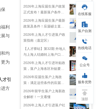
2026年上海应届生落户政策
伤保
正式发布！最新落户条件及
在线客服
流程解析！
2026年上海应届生落户最新
政策及条件！应届硕士直接
的福利
落户自测
落户上海！
2026年上海人才引进落户政
发展与
策指南（嘉定区）
热线电话
【人才驿站】第32期 外地人
期和均
与上海人结婚转上海户口攻
略来啦！
，更为
2026年上海人才引进补贴政
公众号
策，落户上海各区补贴要求
详情
2026年应届生落户上海政
人才引
服务优势
策：满足这些条件的应届生
推进方
就能落户上海啦！
2026年留学生落户上海新政
全解析！一文看懂
顶部
2026年上海人才引进落户社