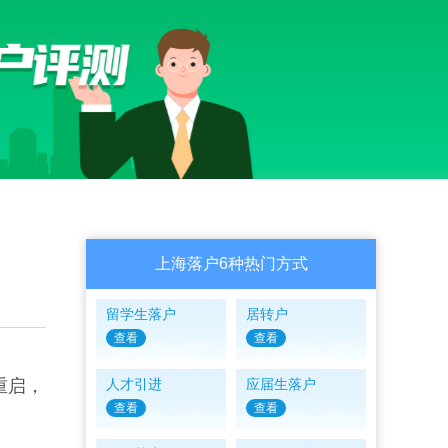
上海落户6种热门方式
留学生落户
居转户
查看
查看
重启，
人才引进
应届生落户
查看
查看