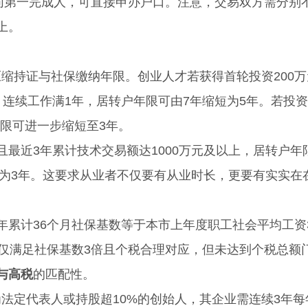
合同第一完成人，可直接申办户口。注意，交易双方需分别
上。
持证与社保缴纳年限。创业人才若获得首轮投资200万
、连续工作满1年，居转户年限可由7年缩短为5年。若投
年限可进一步缩短至3年。
近3年累计技术交易额达1000万元及以上，居转户年
短为3年。这要求从业者不仅要有从业时长，更要有实实在
累计36个月社保基数等于本市上年度职工社会平均工资
若仅满足社保基数3倍且个税合理对应，但未达到个税总额
与高税
的匹配性。
定代表人或持股超10%的创始人，其企业需连续3年每