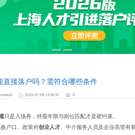
能直接落户吗？需符合哪些条件
inawolf
2026-07-09 13:36:47
0
槛
只是入场券，持股年限与岗位匹配才是硬约束。
换户口。政策对
创业人才
、中介服务人员及企业高管有