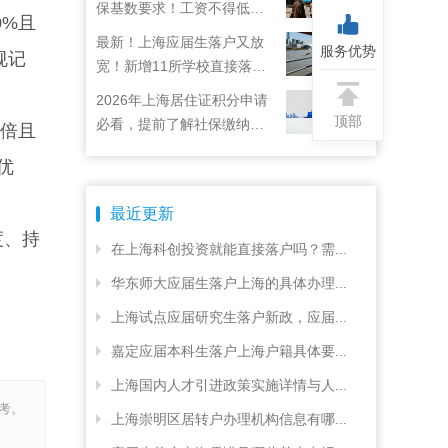
保基数要求！工资不得低于
0%且
22792元！
最新！上海应届生落户又放
服务优势
规记
宽！新增11所学校直接落
户！
2026年上海居住证积分申请
顶部
必看，提前了解社保缴纳要
3倍且
求
优
最近更新
度、持
在上海科创投资就能直接落户吗？需...
。
华东师大应届生落户上海的具体办理...
上海试点应届研究生落户新政，应届...
嘉定应届本科生落户上海户籍具体要...
上海国内人才引进政策实施详情与人...
考。
上海崇明区居转户办理机构信息有哪...