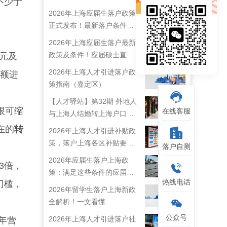
不少于
2026年上海应届生落户政策
正式发布！最新落户条件及
流程解析！
2026年上海应届生落户最新
政策及条件！应届硕士直接
元及
落户上海！
2026年上海人才引进落户政
资额进
策指南（嘉定区）
【人才驿站】第32期 外地人
限可缩
在线客服
与上海人结婚转上海户口攻
略来啦！
在的
转
2026年上海人才引进补贴政
策，落户上海各区补贴要求
落户自测
详情
2026年应届生落户上海政
3倍，
策：满足这些条件的应届生
热线电话
门槛，
就能落户上海啦！
2026年留学生落户上海新政
全解析！一文看懂
公众号
2026年上海人才引进落户社
年营