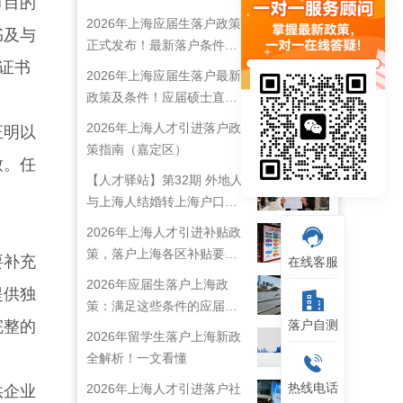
节目的
2026年上海应届生落户政策
书及与
正式发布！最新落户条件及
证书
流程解析！
2026年上海应届生落户最新
政策及条件！应届硕士直接
落户上海！
2026年上海人才引进落户政
证明以
策指南（嘉定区）
致。任
【人才驿站】第32期 外地人
与上海人结婚转上海户口攻
略来啦！
2026年上海人才引进补贴政
策，落户上海各区补贴要求
要补充
在线客服
详情
2026年应届生落户上海政
提供独
策：满足这些条件的应届生
完整的
落户自测
就能落户上海啦！
2026年留学生落户上海新政
全解析！一文看懂
热线电话
2026年上海人才引进落户社
供企业