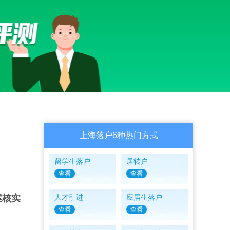
上海落户6种热门方式
留学生落户
居转户
查看
查看
案核实
人才引进
应届生落户
查看
查看