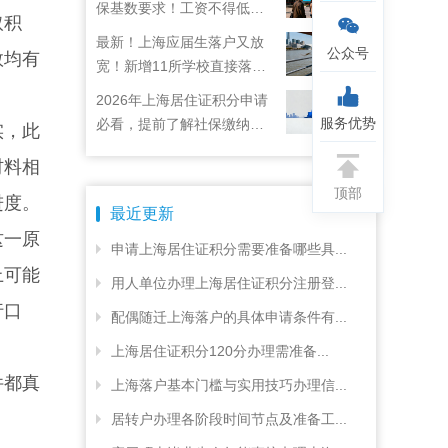
保基数要求！工资不得低于
取积
22792元！
最新！上海应届生落户又放
公众号
数均有
宽！新增11所学校直接落
户！
2026年上海居住证积分申请
服务优势
必看，提前了解社保缴纳要
实，此
求
材料相
顶部
进度。
最近更新
这一原
申请上海居住证积分需要准备哪些具...
上可能
用人单位办理上海居住证积分注册登...
行口
配偶随迁上海落户的具体申请条件有...
上海居住证积分120分办理需准备...
件都真
上海落户基本门槛与实用技巧办理信...
居转户办理各阶段时间节点及准备工...