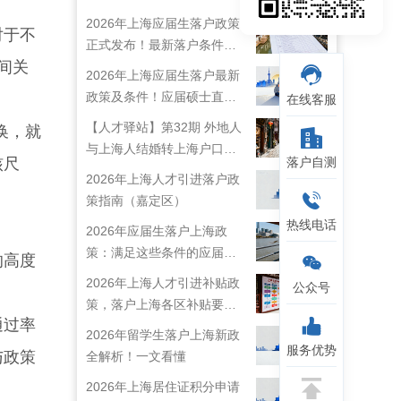
2026年上海应届生落户政策
对于不
正式发布！最新落户条件及
间关
流程解析！
2026年上海应届生落户最新
政策及条件！应届硕士直接
在线客服
落户上海！
【人才驿站】第32期 外地人
换，就
与上海人结婚转上海户口攻
核尺
落户自测
略来啦！
2026年上海人才引进落户政
策指南（嘉定区）
热线电话
2026年应届生落户上海政
策：满足这些条件的应届生
的高度
就能落户上海啦！
2026年上海人才引进补贴政
公众号
策，落户上海各区补贴要求
通过率
详情
2026年留学生落户上海新政
服务优势
与政策
全解析！一文看懂
2026年上海居住证积分申请