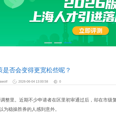
策是否会变得更宽松些呢？
awolf
2026-06-04 13:00:58
0
整里。近期不少申请者在区里初审通过后，却在市级
本以为稳操胜券的人感到意外。