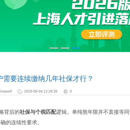
户需要连续缴纳几年社保才行？
inawolf
2026-06-04 12:28:26
0
略背后的
社保与个税匹配
逻辑。单纯熬年限并不直接等同
明确的连续性要求。