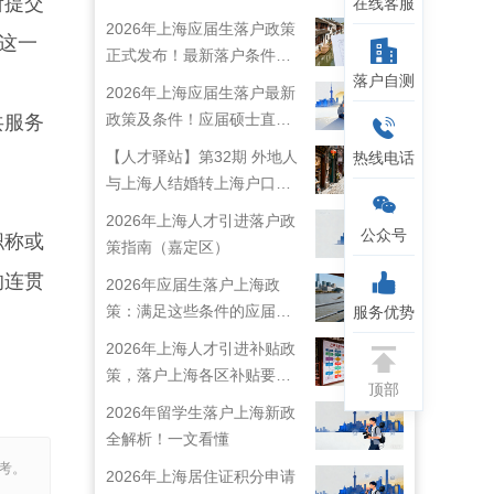
所提交
在线客服
2026年上海应届生落户政策
这一
正式发布！最新落户条件及
落户自测
流程解析！
2026年上海应届生落户最新
政策及条件！应届硕士直接
共服务
落户上海！
【人才驿站】第32期 外地人
热线电话
与上海人结婚转上海户口攻
。
略来啦！
2026年上海人才引进落户政
公众号
职称或
策指南（嘉定区）
的连贯
2026年应届生落户上海政
策：满足这些条件的应届生
服务优势
就能落户上海啦！
2026年上海人才引进补贴政
策，落户上海各区补贴要求
顶部
详情
2026年留学生落户上海新政
全解析！一文看懂
考。
2026年上海居住证积分申请