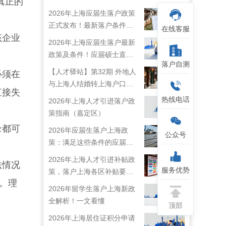
真正的
2026年上海应届生落户政策
正式发布！最新落户条件及
在线客服
该企业
流程解析！
2026年上海应届生落户最新
政策及条件！应届硕士直接
落户自测
落户上海！
【人才驿站】第32期 外地人
必须在
与上海人结婚转上海户口攻
直接失
略来啦！
热线电话
2026年上海人才引进落户政
策指南（嘉定区）
录都可
2026年应届生落户上海政
公众号
策：满足这些条件的应届生
就能落户上海啦！
2026年上海人才引进补贴政
法情况
服务优势
策，落户上海各区补贴要求
。理
详情
2026年留学生落户上海新政
全解析！一文看懂
顶部
2026年上海居住证积分申请