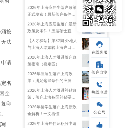
明时
2026年上海应届生落户政策
正式发布！最新落户条件及
流程解析！
2026年上海应届生落户最新
政策及条件！应届硕士直接
必须按
落户上海！
【人才驿站】第32期 外地人
、无法
与上海人结婚转上海户口攻
在线客服
略来啦！
2026年上海人才引进落户政
，申请
策指南（嘉定区）
落户自测
2026年应届生落户上海政
策：满足这些条件的应届生
法定名
就能落户上海啦！
2026年上海人才引进补贴政
热线电话
因企
策，落户上海各区补贴要求
》复印
详情
2026年留学生落户上海新政
公众号
体。
全解析！一文看懂
2026年上海居住证积分申请
填写