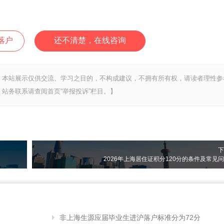
落户
还不清楚，在线咨询
，本站展示仅供交流、学习之目的，不构成建议，不拥有所有权，请读者理性参
站务联系请查阅首页“举报投诉”栏目。】
下
2026年上海居住证积分120分的条件及常见
非上海生源应届毕业生进沪落户标准分为72分