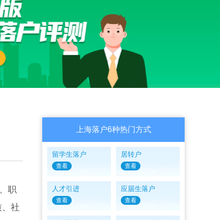
上海落户6种热门方式
留学生落户
居转户
查看
查看
、职
人才引进
应届生落户
查看
查看
质、社