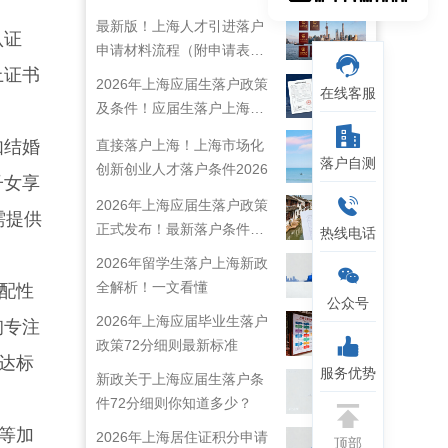
最新版！上海人才引进落户
认证
申请材料流程（附申请表下
上证书
载）
2026年上海应届生落户政策
在线客服
及条件！应届生落户上海准
备工作！
如结婚
直接落户上海！上海市场化
落户自测
创新创业人才落户条件2026
子女享
2026年上海应届生落户政策
需提供
正式发布！最新落户条件及
热线电话
流程解析！
2026年留学生落户上海新政
全解析！一文看懂
配性
公众号
2026年上海应届毕业生落户
询专注
政策72分细则最新标准
达标
服务优势
新政关于上海应届生落户条
件72分细则你知道多少？
等加
2026年上海居住证积分申请
顶部