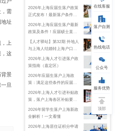
历过户
在线客服
2026年上海应届生落户政策
址，需
正式发布！最新落户条件及
因地址
流程解析！
2026年上海应届生落户最新
落户自测
政策及条件！应届硕士直接
落户上海！
【人才驿站】第32期 外地人
阻，上
热线电话
与上海人结婚转上海户口攻
误，这
略来啦！
2026年上海人才引进落户政
策指南（嘉定区）
公众号
历背景
2026年应届生落户上海政
策：满足这些条件的应届生
保一旦
服务优势
就能落户上海啦！
2026年上海人才引进补贴政
策，落户上海各区补贴要求
详情
顶部
2026年留学生落户上海新政
全解析！一文看懂
2026年上海居住证积分申请