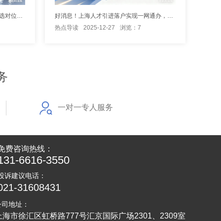
深入了解上海市人才引进落户详情，选对位置高效落户
好消息！上海人才引进落户实现一网通办，落“沪”更方便
热点导读
2025-12-27
浏览：7
务
一对一专人服务
免费咨询热线：
131-6616-3550
投诉建议电话：
021-31608431
公司地址：
上海市徐汇区虹桥路777号汇京国际广场2301、2309室