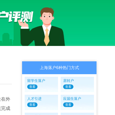
上海落户6种热门方式
留学生落户
居转户
查看
查看
位在外
人才引进
应届生落户
查看
查看
统完成