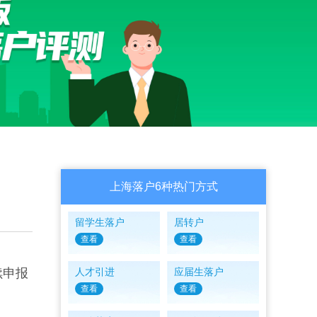
上海落户6种热门方式
留学生落户
居转户
查看
查看
续申报
人才引进
应届生落户
查看
查看