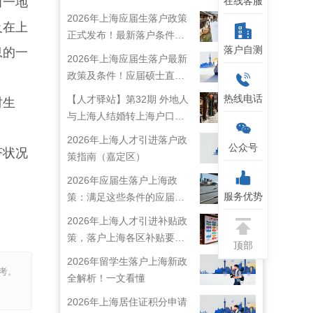
在线客服
前一地
2026年上海应届生落户政策
及在上
正式发布！最新落户条件及
落户自测
息的一
流程解析！
2026年上海应届生落户最新
政策及条件！应届硕士直接
落户上海！
热线电话
【人才驿站】第32期 外地人
时生
与上海人结婚转上海户口攻
略来啦！
2026年上海人才引进落户政
公众号
济状况
策指南（嘉定区）
2026年应届生落户上海政
服务优势
策：满足这些条件的应届生
就能落户上海啦！
2026年上海人才引进补贴政
策，落户上海各区补贴要求
顶部
详情
2026年留学生落户上海新政
考。
全解析！一文看懂
2026年上海居住证积分申请