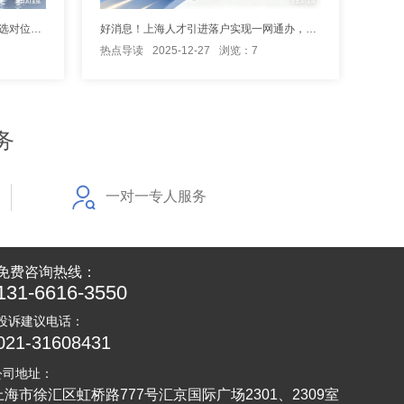
深入了解上海市人才引进落户详情，选对位置高效落户
好消息！上海人才引进落户实现一网通办，落“沪”更方便
热点导读
2025-12-27
浏览：7
务
一对一专人服务
免费咨询热线：
131-6616-3550
投诉建议电话：
021-31608431
公司地址：
上海市徐汇区虹桥路777号汇京国际广场2301、2309室