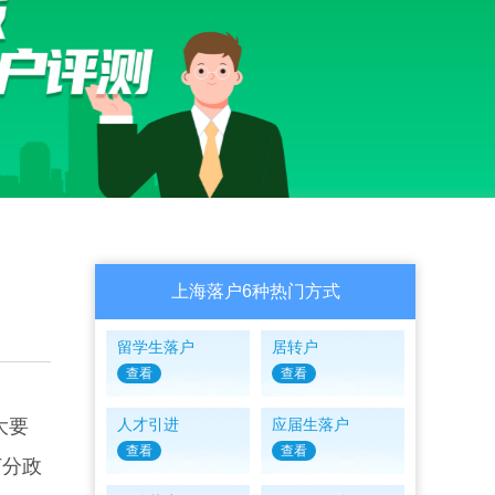
上海落户6种热门方式
留学生落户
居转户
查看
查看
大要
人才引进
应届生落户
查看
查看
打分政