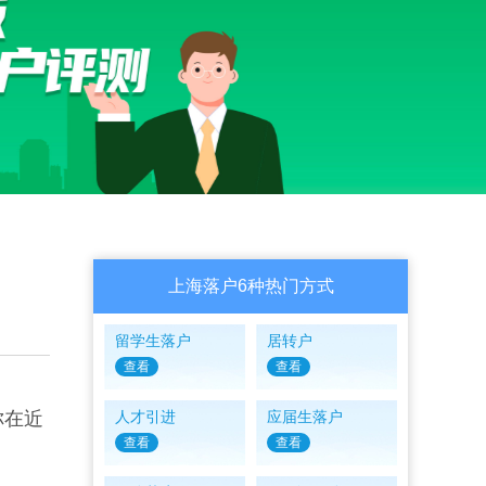
上海落户6种热门方式
留学生落户
居转户
查看
查看
你在近
人才引进
应届生落户
查看
查看