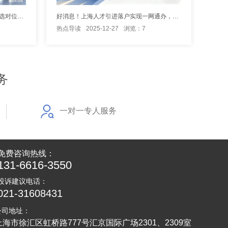
深入了解上海市人才引进落户详情，选对位置高效落户
好消息！上海人才引进落户实现一网通办，落“沪”更方便
热点导读
2025-12-27
浏览：7
务
一对一专人服务
免费咨询热线：
131-6616-3550
投诉建议电话：
021-31608431
公司地址：
上海市徐汇区虹桥路777号汇京国际广场2301、2309室