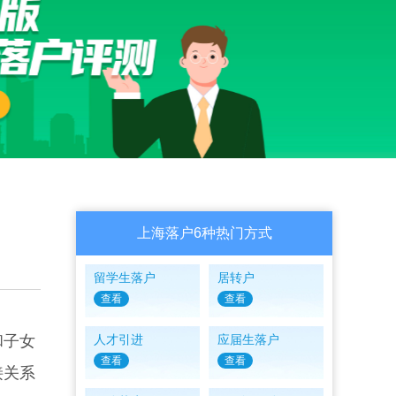
上海落户6种热门方式
留学生落户
居转户
查看
查看
和子女
人才引进
应届生落户
查看
查看
接关系