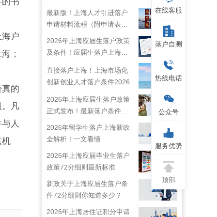
字的书
在线客服
最新版！上海人才引进落户
申请材料流程（附申请表下
上海户
载）
2026年上海应届生落户政策
落户自测
及条件！应届生落户上海准
上海；
备工作！
直接落户上海！上海市场化
热线电话
创新创业人才落户条件2026
否真的
2026年上海应届生落户政策
阻。凡
正式发布！最新落户条件及
公众号
件与人
流程解析！
2026年留学生落户上海新政
全解析！一文看懂
点机
服务优势
2026年上海应届毕业生落户
政策72分细则最新标准
顶部
新政关于上海应届生落户条
件72分细则你知道多少？
2026年上海居住证积分申请