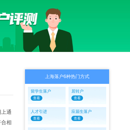
上海落户6种热门方式
留学生落户
居转户
查看
查看
期上通
人才引进
应届生落户
查看
查看
符合相