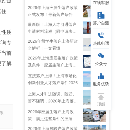
通过短
在线客服
2026年上海应届生落户政策
居住
正式发布！最新落户条件及
流程解析！
落户自测
最新版！上海人才引进落户
申请材料流程（附申请表下
位性质
载）
2026年留学生落户上海新政
咨询专
热线电话
全解析！一文看懂
断当前
2026年上海应届生落户政策
想了解
公众号
及条件！应届生落户上海准
备工作！
直接落户上海！上海市场化
创新创业人才落户条件2026
服务优势
上海人才引进随调、随迁、
暂不随调，2026年上海落户
顶部
新规解读！
2026年应届生落户上海政
考。
策：满足这些条件的应届生
就能落户上海啦！
2026年上海居转户落户政策