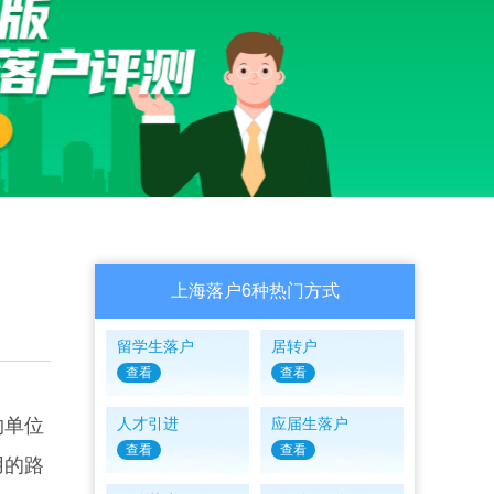
上海落户6种热门方式
留学生落户
居转户
查看
查看
约单位
人才引进
应届生落户
查看
查看
用的路