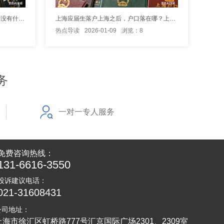
上海的落户放开不少 应届生满足条件没有什么问题
上海应届生落户上海之后，户口落在哪？上海户口办理细则赶快看
热点导读
2026-01-09
浏览：8
务
一对一专人服务
免费咨询热线：
131-6616-3550
投诉建议电话：
021-31608431
公司地址：
上海市徐汇区虹桥路777号汇京国际广场2301、2309室