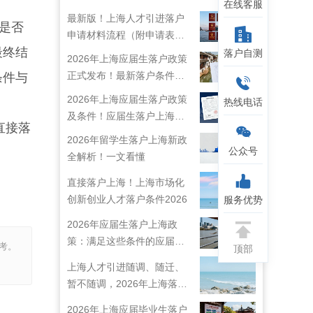
在线客服
最新版！上海人才引进落户
是否
申请材料流程（附申请表下
最终结
载）
落户自测
2026年上海应届生落户政策
正式发布！最新落户条件及
条件与
流程解析！
2026年上海应届生落户政策
热线电话
及条件！应届生落户上海准
直接落
备工作！
2026年留学生落户上海新政
公众号
全解析！一文看懂
直接落户上海！上海市场化
创新创业人才落户条件2026
服务优势
2026年应届生落户上海政
策：满足这些条件的应届生
考。
顶部
就能落户上海啦！
上海人才引进随调、随迁、
暂不随调，2026年上海落户
新规解读！
2026年上海应届毕业生落户